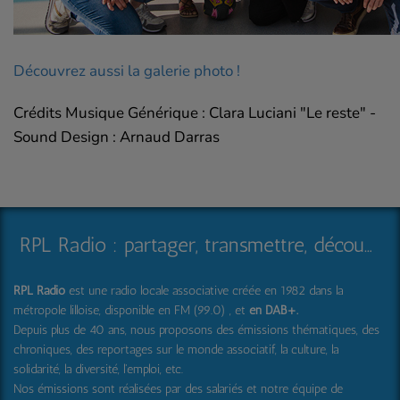
Découvrez aussi la galerie photo !
Crédits Musique Générique : Clara Luciani "Le reste" -
Sound Design : Arnaud Darras
RPL Radio : partager, transmettre, découvrir et surprendre
RPL Radio
est une radio locale associative créée en 1982 dans la
métropole lilloise, disponible en FM (99.0) , et
en DAB+
.
Depuis plus de 40 ans, nous proposons des émissions thématiques, des
chroniques, des reportages sur le monde associatif, la culture, la
solidarité, la diversité, l'emploi, etc.
Nos émissions sont réalisées par des salariés et notre équipe de