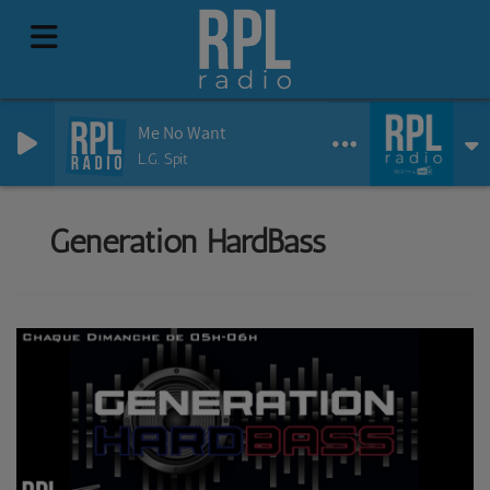
Me No Want
L.G. Spit
Generation HardBass