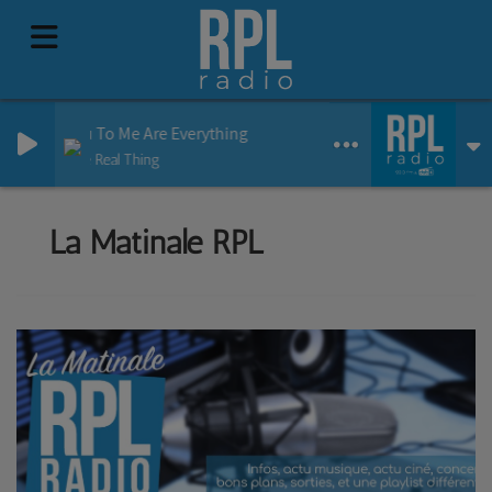
You To Me Are Everything
The Real Thing
La Matinale RPL