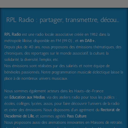
RPL Radio : partager, transmettre, découvrir et surprendre
RPL Radio
est une radio locale associative créée en 1982 dans la
métropole lilloise, disponible en FM (99.0) , et
en DAB+
.
Depuis plus de 40 ans, nous proposons des émissions thématiques, des
chroniques, des reportages sur le monde associatif, la culture, la
solidarité, la diversité, l'emploi, etc.
Nos émissions sont réalisées par des salariés et notre équipe de
bénévoles passionnés. Notre programmation musicale éclectique laisse la
place à de nombreux univers musicaux.
Nous sommes également acteurs dans les Hauts-de-France
en
Education aux Médias
, via des ateliers radio pour tous les publics :
écoles, collèges, lycées, assos, pour faire découvrir l'univers de la radio
et créer des émissions. Nous disposons d'un agrément du
Rectorat de
l'Académie de Lille,
et sommes agréés
Pass Culture
.
Nous proposons aussi
des animations innovantes en Maisons de retraite,