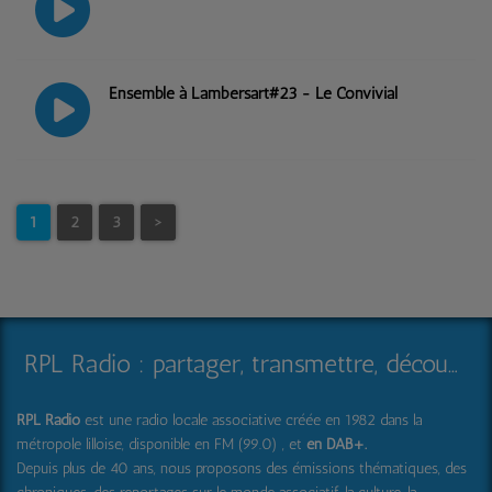
Ensemble à Lambersart#23 - Le Convivial
1
2
3
>
RPL Radio : partager, transmettre, découvrir et surprendre
RPL Radio
est une radio locale associative créée en 1982 dans la
métropole lilloise, disponible en FM (99.0) , et
en DAB+
.
Depuis plus de 40 ans, nous proposons des émissions thématiques, des