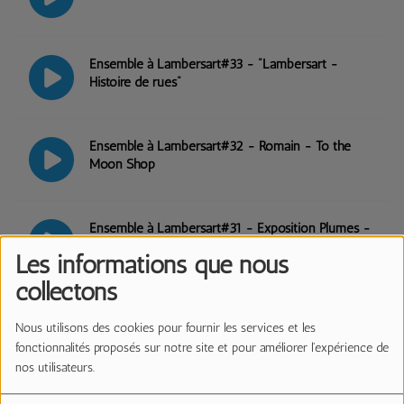
Ensemble à Lambersart#33 - "Lambersart -
Histoire de rues"
Ensemble à Lambersart#32 - Romain - To the
Moon Shop
Ensemble à Lambersart#31 - Exposition Plumes -
Le Colysée
Les informations que nous
collectons
Ensemble à Lambersart#30 - Jeune France
Lambersart
Nous utilisons des cookies pour fournir les services et les
fonctionnalités proposés sur notre site et pour améliorer l'expérience de
nos utilisateurs.
Ensemble à Lambersart#29 - Spectacle "Et Dieu