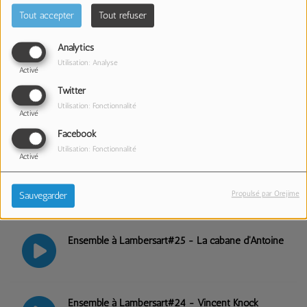
créa le Swing!"
Tout accepter
Tout refuser
Analytics
Ensemble à Lambersart#28 - Théâtre Badasa
Utilisation: Analyse
Activé
Twitter
Utilisation: Fonctionnalité
Activé
Ensemble à Lambersart#27 - Art déco /
Patrimoine culturel
Facebook
Utilisation: Fonctionnalité
Activé
Ensemble à Lambersart#26 - Spectacle Off N Bach
Propulsé par Orejime
Sauvegarder
Ensemble à Lambersart#25 - La cabane d'Antoine
Ensemble à Lambersart#24 - Vincent Knock