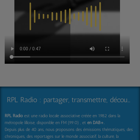
RPL Radio : partager, transmettre, découvrir et surprendre
RPL Radio
est une radio locale associative créée en 1982 dans la
métropole lilloise, disponible en FM (99.0) , et
en DAB+
.
Depuis plus de 40 ans, nous proposons des émissions thématiques, des
chroniques, des reportages sur le monde associatif, la culture, la