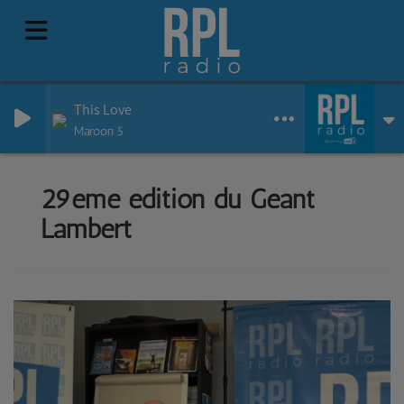
This Love
Maroon 5
29eme édition du Géant
Lambert