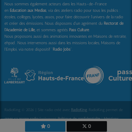
Nous sommes également acteurs dans les Hauts-de-France
en
Education aux Médias
, via des ateliers radio pour tous les publics :
écoles, collèges, lycées, assos, pour faire découvrir l'univers de la radio
et créer des émissions. Nous disposons d'un agrément du
Rectorat de
l'Académie de Lille,
et sommes agréés
Pass Culture
.
Nous proposons aussi
des animations innovantes en Maisons de retraite,
ehpad .
Nous intervenons aussi dans les missions locales, Maisons de
l'Emploi, via notre dispositif "
Radio Jobs
".
RadioKing © 2026 | Site radio créé avec
RadioKing
. RadioKing permet de
créer sa propre radio
facilement.
Politique de confidentialité
|
Mentions
0
0
légales