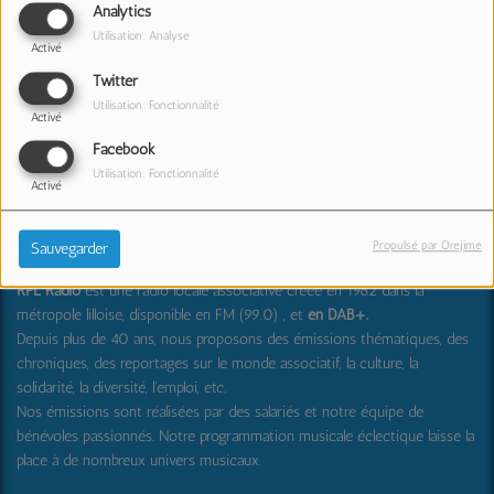
Analytics
Diane et de ses deux services civiques, Charlie et
Utilisation: Analyse
Romane pour parler de ces projets innovants.
Activé
Twitter
Un reportage réalisé par Chloé Lanies pour RPL Radio.
Utilisation: Fonctionnalité
Activé
Facebook
Utilisation: Fonctionnalité
Activé
RPL Radio : partager, transmettre, découvrir et surprendre
Propulsé par Orejime
Sauvegarder
RPL Radio
est une radio locale associative créée en 1982 dans la
métropole lilloise, disponible en FM (99.0) , et
en DAB+
.
Depuis plus de 40 ans, nous proposons des émissions thématiques, des
chroniques, des reportages sur le monde associatif, la culture, la
solidarité, la diversité, l'emploi, etc.
Nos émissions sont réalisées par des salariés et notre équipe de
bénévoles passionnés. Notre programmation musicale éclectique laisse la
place à de nombreux univers musicaux.