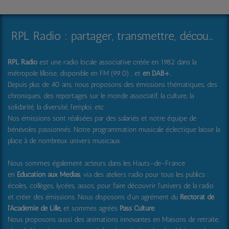
RPL Radio : partager, transmettre, découvrir et surprendre
RPL Radio
est une radio locale associative créée en 1982 dans la
métropole lilloise, disponible en FM (99.0) , et
en DAB+
.
Depuis plus de 40 ans, nous proposons des émissions thématiques, des
chroniques, des reportages sur le monde associatif, la culture, la
solidarité, la diversité, l'emploi, etc.
Nos émissions sont réalisées par des salariés et notre équipe de
bénévoles passionnés. Notre programmation musicale éclectique laisse la
place à de nombreux univers musicaux.
Nous sommes également acteurs dans les Hauts-de-France
en
Education aux Médias
, via des ateliers radio pour tous les publics :
écoles, collèges, lycées, assos, pour faire découvrir l'univers de la radio
et créer des émissions. Nous disposons d'un agrément du
Rectorat de
l'Académie de Lille,
et sommes agréés
Pass Culture
.
Nous proposons aussi
des animations innovantes en Maisons de retraite,