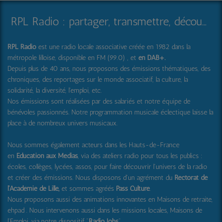
RPL Radio : partager, transmettre, découvrir et surprendre
RPL Radio
est une radio locale associative créée en 1982 dans la
métropole lilloise, disponible en FM (99.0) , et
en DAB+
.
Depuis plus de 40 ans, nous proposons des émissions thématiques, des
chroniques, des reportages sur le monde associatif, la culture, la
solidarité, la diversité, l'emploi, etc.
Nos émissions sont réalisées par des salariés et notre équipe de
bénévoles passionnés. Notre programmation musicale éclectique laisse la
place à de nombreux univers musicaux.
Nous sommes également acteurs dans les Hauts-de-France
en
Education aux Médias
, via des ateliers radio pour tous les publics :
écoles, collèges, lycées, assos, pour faire découvrir l'univers de la radio
et créer des émissions. Nous disposons d'un agrément du
Rectorat de
l'Académie de Lille,
et sommes agréés
Pass Culture
.
Nous proposons aussi
des animations innovantes en Maisons de retraite,
ehpad .
Nous intervenons aussi dans les missions locales, Maisons de
l'Emploi, via notre dispositif "
Radio Jobs
".