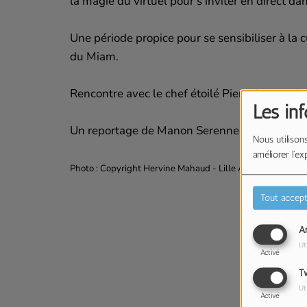
la magie du virtuel pour s'inviter en direct dan
Une période propice pour se sensibiliser à la c
du Miam.
Rencontre avec le chef étoilé Pierre Legrand.
Les in
Un reportage de Manon Serenne pour RPL Ra
Nous utilisons
améliorer l'ex
Photo : Copyright Hervine Mahaud - Lille Actu
Tout accept
An
Ut
Activé
Tw
Ut
Activé