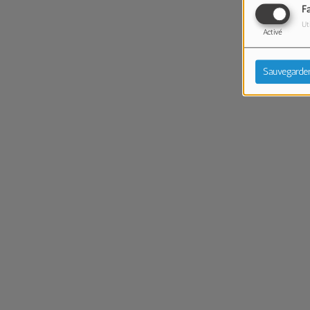
F
Ut
Activé
Sauvegarde