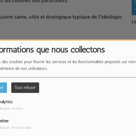
s les cuisines des particuliers.
uisine saine, utile et écologique typique de l'idéologie
L
formations que nous collectons
dio
 des cookies pour fournir les services et les fonctionnalités proposés sur notr
périence de nos utilisateurs.
er
Tout refuser
alytics
ilisation: Analyse
itter
ilisation: Fonctionnalité