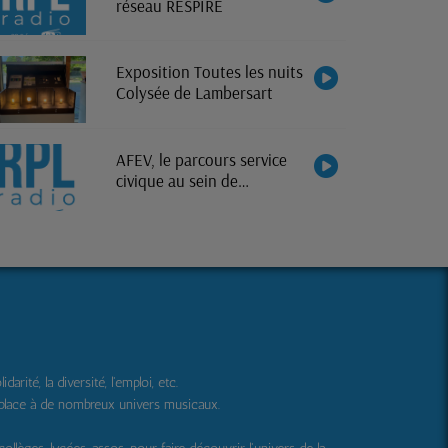
réseau RESPIRE
Exposition Toutes les nuits
Colysée de Lambersart
AFEV, le parcours service
civique au sein de
l'association
ité, la diversité, l'emploi, etc.
 place à de nombreux univers musicaux.