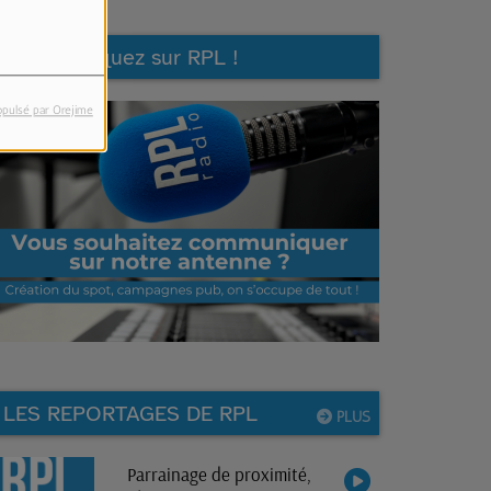
Communiquez sur RPL !
opulsé par Orejime
LES REPORTAGES DE RPL
PLUS
Parrainage de proximité,