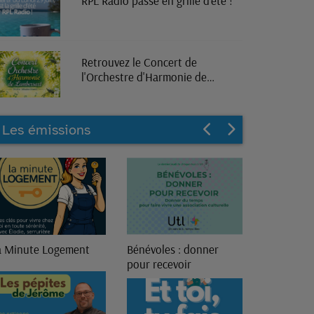
RPL Radio passe en grille d'été !
Retrouvez le Concert de
l'Orchestre d'Harmonie de
Lambersart en direct sur RPL
Radio
Les émissions
a Minute Logement
Bénévoles : donner
13ème Gén
pour recevoir