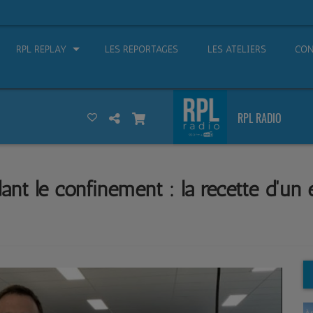
RPL REPLAY
LES REPORTAGES
LES ATELIERS
CON
RPL RADIO
nt le confinement : la recette d'un é