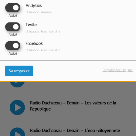
Analytics
Utilisation: Analyse
Activé
La Voix Ferry - Le Podcast de Noël
Twitter
Utilisation: Fonctionnalité
Activé
Facebook
Solida'Radio - SCI & FSI
Utilisation: Fonctionnalité
Activé
Propulsé par Orejime
Sauvegarder
Pacot Radio - Centre Lino Ventura Lambersart
Radio Duchateau - Denain - Les valeurs de la
République
Radio Duchateau - Denain - L'éco-citoyenneté