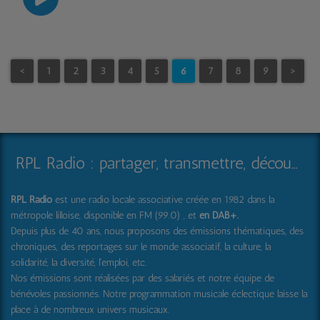
<
1
2
3
4
5
6
7
8
9
>
RPL Radio : partager, transmettre, découvrir et surprendre
RPL Radio
est une radio locale associative créée en 1982 dans la
métropole lilloise, disponible en FM (99.0) , et
en DAB+
.
Depuis plus de 40 ans, nous proposons des émissions thématiques, des
chroniques, des reportages sur le monde associatif, la culture, la
solidarité, la diversité, l'emploi, etc.
Nos émissions sont réalisées par des salariés et notre équipe de
bénévoles passionnés. Notre programmation musicale éclectique laisse la
place à de nombreux univers musicaux.