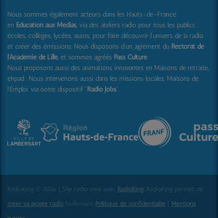
Nous sommes également acteurs dans les Hauts-de-France
en
Education aux Médias
, via des ateliers radio pour tous les publics :
écoles, collèges, lycées, assos, pour faire découvrir l'univers de la radio
et créer des émissions. Nous disposons d'un agrément du
Rectorat de
l'Académie de Lille,
et sommes agréés
Pass Culture
.
Nous proposons aussi
des animations innovantes en Maisons de retraite,
ehpad .
Nous intervenons aussi dans les missions locales, Maisons de
l'Emploi, via notre dispositif "
Radio Jobs
".
RadioKing © 2026 | Site radio créé avec
RadioKing
. RadioKing permet de
créer sa propre radio
facilement.
Politique de confidentialité
|
Mentions