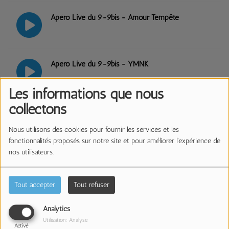
Apéro Live du 9-9bis - Amour Tempête
Apéro Live du 9-9bis - YMNK
Les informations que nous
collectons
Apéro Live du 9-9bis - VIDE
Nous utilisons des cookies pour fournir les services et les
fonctionnalités proposés sur notre site et pour améliorer l'expérience de
nos utilisateurs.
Apéro Live du 9-9bis - Last Night We Killed
Pineapple
Tout accepter
Tout refuser
Apéro Live du 9-9bis - Omar EK
Analytics
Utilisation: Analyse
Activé