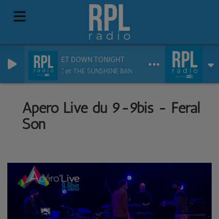
GET DOWN TONIGHT
KC et THE SUNSHINE BAND
Apéro Live du 9-9bis - Feral
Son