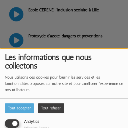
Ecole CERENE, l’inclusion scolaire à Lille
Protoxyde d’azote, dangers et préventions
Les informations que nous
Morpho : l’exposition de toutes les formes
collectons
Nous utilisons des cookies pour fournir les services et les
fonctionnalités proposés sur notre site et pour améliorer l'expérience de
L'évolution du don d'invendus des entreprises avec
nos utilisateurs.
Done
Tout accepter
Tout refuser
Van Gogh, l’expérience immersive à
Euratechnologies
Analytics
Utilisation: Analyse