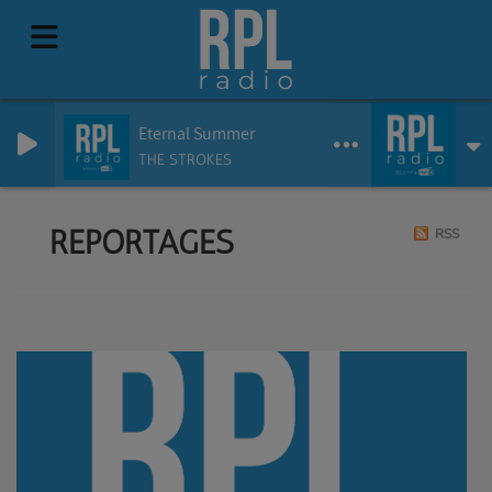
Eternal Summer
THE STROKES
REPORTAGES
RSS